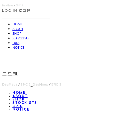
LOG IN
로그인
HOME
ABOUT
SHOP
STOCKISTS
Q&A
NOTICE
드므앤
HOME
ABOUT
SHOP
STOCKISTS
Q&A
NOTICE