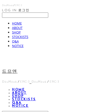
LOG IN
로그인
HOME
ABOUT
SHOP
STOCKISTS
Q&A
NOTICE
드므앤
HOME
ABOUT
SHOP
STOCKISTS
Q&A
NOTICE