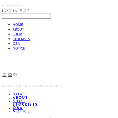
LOG IN
로그인
HOME
ABOUT
SHOP
STOCKISTS
Q&A
NOTICE
드므앤
HOME
ABOUT
SHOP
STOCKISTS
Q&A
NOTICE